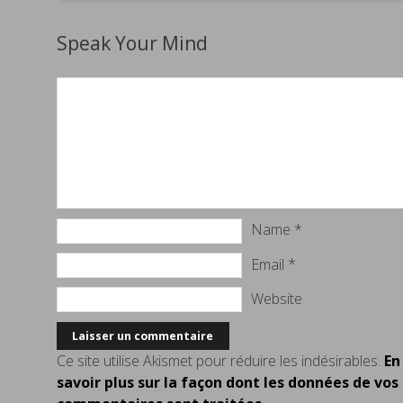
Speak Your Mind
Name
*
Email
*
Website
Ce site utilise Akismet pour réduire les indésirables.
En
savoir plus sur la façon dont les données de vos