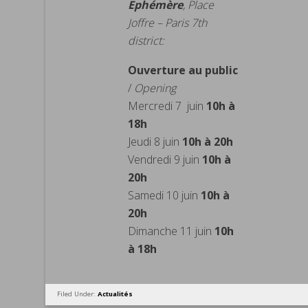
Ephémère
, Place
Joffre – Paris 7th
district:
Ouverture au public
/
Opening
Mercredi 7 juin
10h à
18h
Jeudi 8 juin
10h à 20h
Vendredi 9 juin
10h à
20h
Samedi 10 juin
10h à
20h
Dimanche 11 juin
10h
à 18h
Filed Under:
Actualités