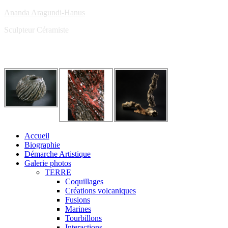
Ananda Aragundi-Hanus
Sculpteur Céramiste
Accueil
Biographie
Démarche Artistique
Galerie photos
TERRE
Coquillages
Créations volcaniques
Fusions
Marines
Tourbillons
Interactions