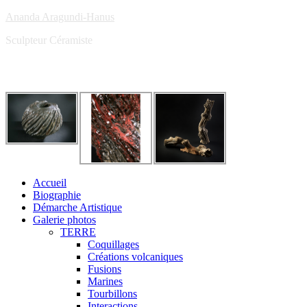
Ananda Aragundi-Hanus
Sculpteur Céramiste
Accueil
Biographie
Démarche Artistique
Galerie photos
TERRE
Coquillages
Créations volcaniques
Fusions
Marines
Tourbillons
Interactions