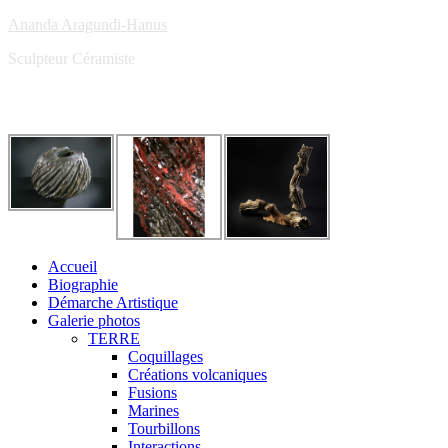
Ananda Aragundi-Hanus
Sculpteur Céramiste
Accueil
Biographie
Démarche Artistique
Galerie photos
TERRE
Coquillages
Créations volcaniques
Fusions
Marines
Tourbillons
Interactions