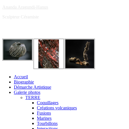
Ananda Aragundi-Hanus
Sculpteur Céramiste
Accueil
Biographie
Démarche Artistique
Galerie photos
TERRE
Coquillages
Créations volcaniques
Fusions
Marines
Tourbillons
Interactions