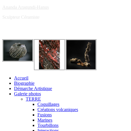
Ananda Aragundi-Hanus
Sculpteur Céramiste
Accueil
Biographie
Démarche Artistique
Galerie photos
TERRE
Coquillages
Créations volcaniques
Fusions
Marines
Tourbillons
Interactions