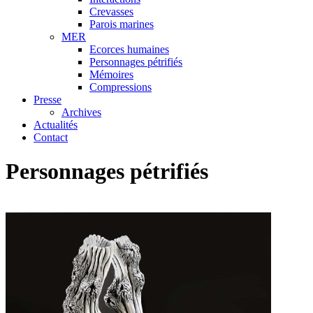
Crevasses
Parois marines
MER
Ecorces humaines
Personnages pétrifiés
Mémoires
Compressions
Presse
Archives
Actualités
Contact
Personnages pétrifiés