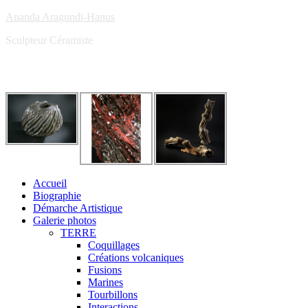
Ananda Aragundi-Hanus
Sculpteur Céramiste
Accueil
Biographie
Démarche Artistique
Galerie photos
TERRE
Coquillages
Créations volcaniques
Fusions
Marines
Tourbillons
Interactions