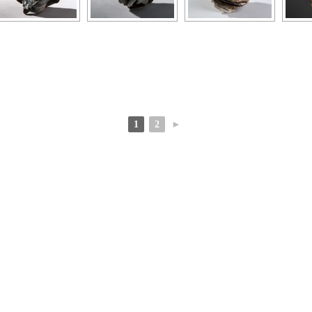
1
2
►