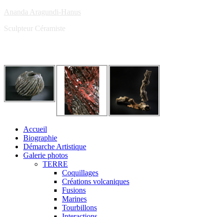
Ananda Aragundi-Hanus
Sculpteur Céramiste
Accueil
Biographie
Démarche Artistique
Galerie photos
TERRE
Coquillages
Créations volcaniques
Fusions
Marines
Tourbillons
Interactions