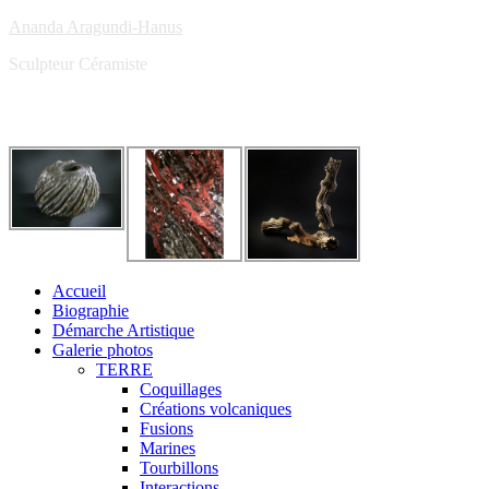
Ananda Aragundi-Hanus
Sculpteur Céramiste
Accueil
Biographie
Démarche Artistique
Galerie photos
TERRE
Coquillages
Créations volcaniques
Fusions
Marines
Tourbillons
Interactions