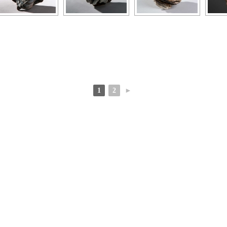
1
2
►