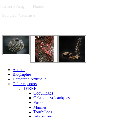
Ananda Aragundi-Hanus
Sculpteur Céramiste
Accueil
Biographie
Démarche Artistique
Galerie photos
TERRE
Coquillages
Créations volcaniques
Fusions
Marines
Tourbillons
Interactions