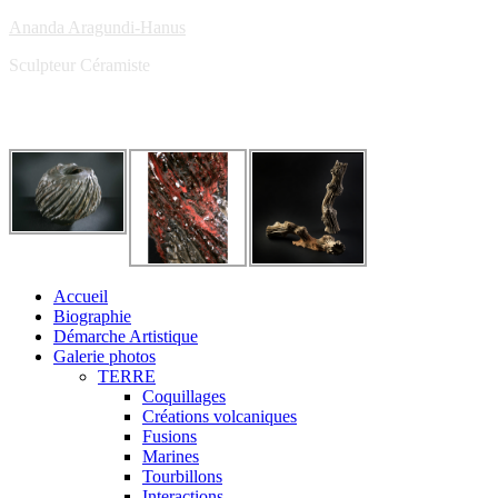
Ananda Aragundi-Hanus
Sculpteur Céramiste
Accueil
Biographie
Démarche Artistique
Galerie photos
TERRE
Coquillages
Créations volcaniques
Fusions
Marines
Tourbillons
Interactions