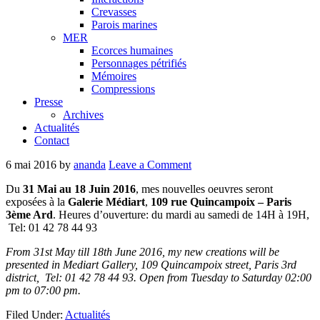
Crevasses
Parois marines
MER
Ecorces humaines
Personnages pétrifiés
Mémoires
Compressions
Presse
Archives
Actualités
Contact
6 mai 2016
by
ananda
Leave a Comment
Du
31 Mai au 18 Juin 2016
, mes nouvelles oeuvres seront
exposées à la
Galerie Médiart
,
109 rue Quincampoix – Paris
3ème Ard
. Heures d’ouverture: du mardi au samedi de 14H à 19H,
Tel: 01 42 78 44 93
From 31st May till 18th June 2016, my new creations will be
presented in Mediart Gallery, 109 Quincampoix street, Paris 3rd
district, Tel: 01 42 78 44 93. Open from Tuesday to Saturday 02:00
pm to 07:00 pm.
Filed Under:
Actualités