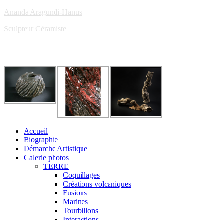
Ananda Aragundi-Hanus
Sculpteur Céramiste
Accueil
Biographie
Démarche Artistique
Galerie photos
TERRE
Coquillages
Créations volcaniques
Fusions
Marines
Tourbillons
Interactions