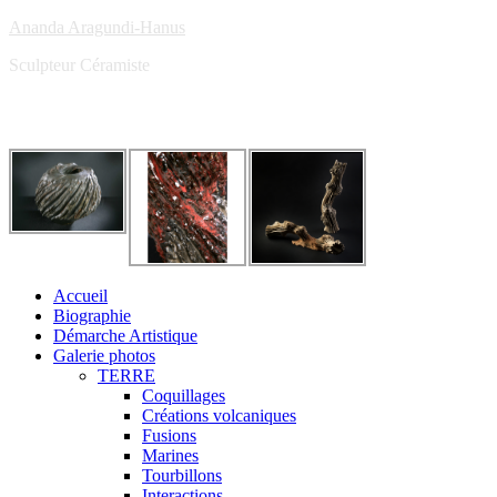
Ananda Aragundi-Hanus
Sculpteur Céramiste
Accueil
Biographie
Démarche Artistique
Galerie photos
TERRE
Coquillages
Créations volcaniques
Fusions
Marines
Tourbillons
Interactions