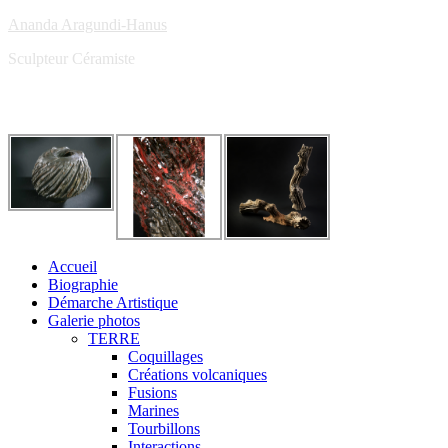
Ananda Aragundi-Hanus
Sculpteur Céramiste
Accueil
Biographie
Démarche Artistique
Galerie photos
TERRE
Coquillages
Créations volcaniques
Fusions
Marines
Tourbillons
Interactions