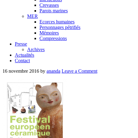
Crevasses
Parois marines
MER
Ecorces humaines
Personnages pétrifiés
Mémoires
Compressions
Presse
Archives
Actualités
Contact
16 novembre 2016
by
ananda
Leave a Comment