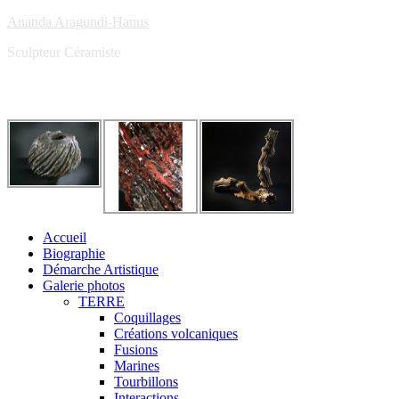
Ananda Aragundi-Hanus
Sculpteur Céramiste
Accueil
Biographie
Démarche Artistique
Galerie photos
TERRE
Coquillages
Créations volcaniques
Fusions
Marines
Tourbillons
Interactions