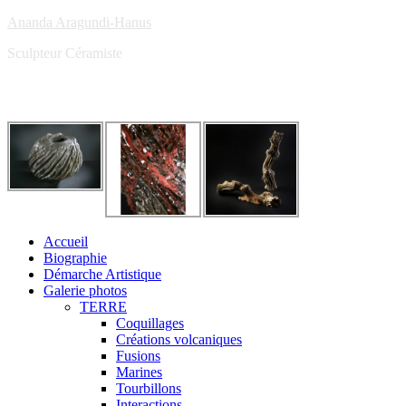
Ananda Aragundi-Hanus
Sculpteur Céramiste
Accueil
Biographie
Démarche Artistique
Galerie photos
TERRE
Coquillages
Créations volcaniques
Fusions
Marines
Tourbillons
Interactions