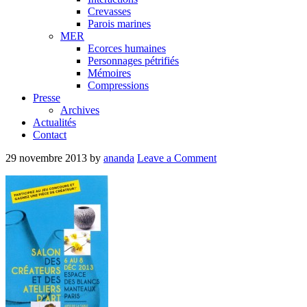
Crevasses
Parois marines
MER
Ecorces humaines
Personnages pétrifiés
Mémoires
Compressions
Presse
Archives
Actualités
Contact
29 novembre 2013
by
ananda
Leave a Comment