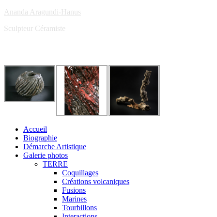
Ananda Aragundi-Hanus
Sculpteur Céramiste
Accueil
Biographie
Démarche Artistique
Galerie photos
TERRE
Coquillages
Créations volcaniques
Fusions
Marines
Tourbillons
Interactions